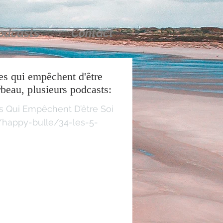
odcasts
Contact
es qui empêchent d'être
soi-même" de Lise Bourbeau, plusieurs podcasts:
s Qui Empêchent D’être Soi
/happy-bulle/34-les-5-