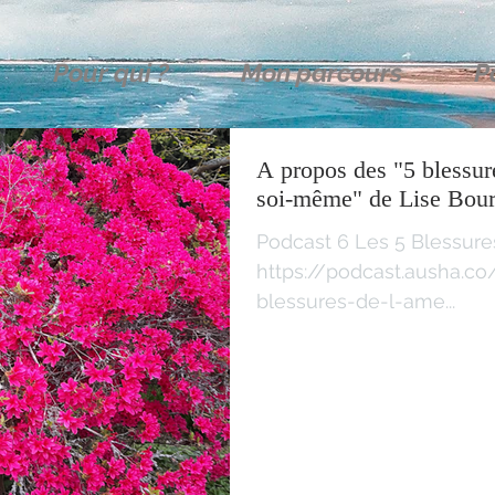
Pour qui ?
Mon parcours
P
A propos des "5 blessur
Podcast 6 Les 5 Blessure
https://podcast.ausha.co
blessures-de-l-ame...